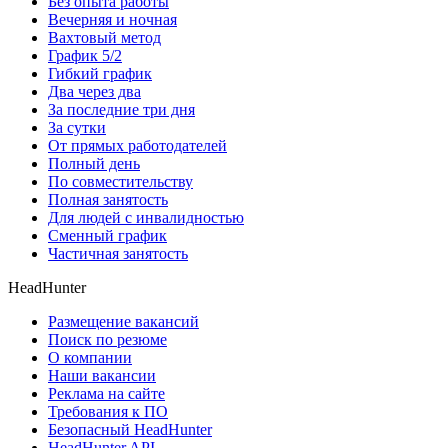
Без опыта работы
Вечерняя и ночная
Вахтовый метод
График 5/2
Гибкий график
Два через два
За последние три дня
За сутки
От прямых работодателей
Полный день
По совместительству
Полная занятость
Для людей с инвалидностью
Сменный график
Частичная занятость
HeadHunter
Размещение вакансий
Поиск по резюме
О компании
Наши вакансии
Реклама на сайте
Требования к ПО
Безопасный HeadHunter
HeadHunter API